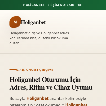
HOLIGANBET - ERIŞIM NOTLARI - 18+
Holiganbet
M
Holiganbet giriş ve Holiganbet adres
konularında kısa, düzenli bir okuma
düzeni.
GIRIŞ ÖNCESI ÇERÇEVE
Holiganbet Oturumu İçin
Adres, Ritim ve Cihaz Uyumu
Bu sayfa
Holiganbet
anahtar kelimesiyle
hizalanmış bir özet okumadır:
Holiganbet