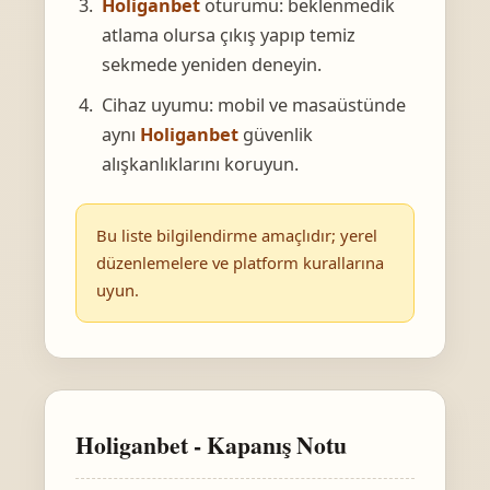
Holiganbet
oturumu: beklenmedik
atlama olursa çıkış yapıp temiz
sekmede yeniden deneyin.
Cihaz uyumu: mobil ve masaüstünde
aynı
Holiganbet
güvenlik
alışkanlıklarını koruyun.
Bu liste bilgilendirme amaçlıdır; yerel
düzenlemelere ve platform kurallarına
uyun.
Holiganbet - Kapanış Notu