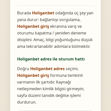
Burada
Holiganbet
odağında üç şey yan
yana durur: bağlantıyı sorgulama,
Holiganbet giriş
ekranına varış ve
oturumu kapatma / yeniden deneme
disiplini. Amaç, bilgi yoğunluğunu düşük
ama tekrarlanabilir adımlara bölmektir.
Holiganbet adres ile oturum hattı
Doğru
Holiganbet adres
seçimi,
Holiganbet giriş
formuna temkinli
varmanın ilk şartıdır. Kaynağı
netleşmeden kimlik bilgisi girmeyin;
sayfa düzeni tanıdık değilse işlemi
durdurun.