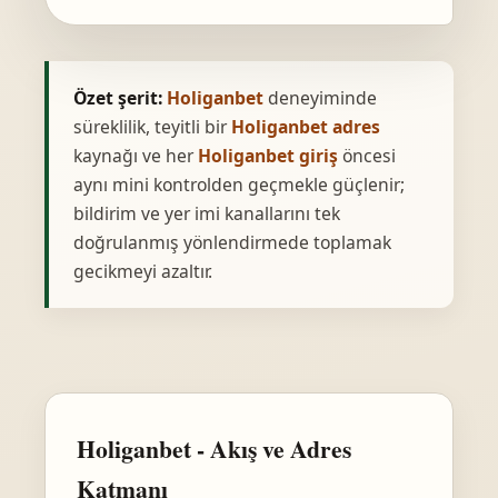
Özet şerit:
Holiganbet
deneyiminde
süreklilik, teyitli bir
Holiganbet adres
kaynağı ve her
Holiganbet giriş
öncesi
aynı mini kontrolden geçmekle güçlenir;
bildirim ve yer imi kanallarını tek
doğrulanmış yönlendirmede toplamak
gecikmeyi azaltır.
Holiganbet - Akış ve Adres
Katmanı