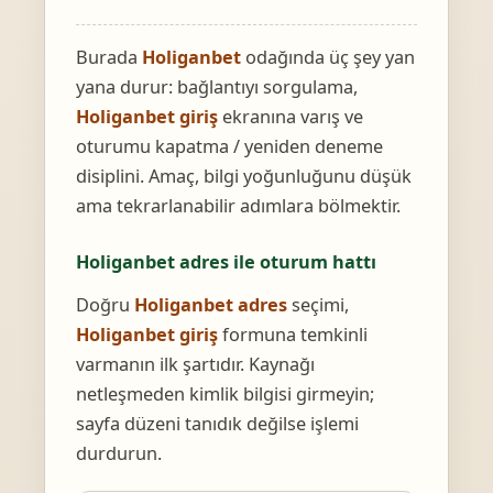
Burada
Holiganbet
odağında üç şey yan
yana durur: bağlantıyı sorgulama,
Holiganbet giriş
ekranına varış ve
oturumu kapatma / yeniden deneme
disiplini. Amaç, bilgi yoğunluğunu düşük
ama tekrarlanabilir adımlara bölmektir.
Holiganbet adres ile oturum hattı
Doğru
Holiganbet adres
seçimi,
Holiganbet giriş
formuna temkinli
varmanın ilk şartıdır. Kaynağı
netleşmeden kimlik bilgisi girmeyin;
sayfa düzeni tanıdık değilse işlemi
durdurun.