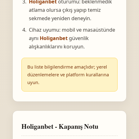
Holiganbet
oturumu: beklenmedik
atlama olursa çıkış yapıp temiz
sekmede yeniden deneyin.
Cihaz uyumu: mobil ve masaüstünde
aynı
Holiganbet
güvenlik
alışkanlıklarını koruyun.
Bu liste bilgilendirme amaçlıdır; yerel
düzenlemelere ve platform kurallarına
uyun.
Holiganbet - Kapanış Notu