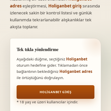
adres
eşleştirmesi,
Holiganbet giriş
sırasında
izlenecek sakin bir kontrol listesi ve günlük
kullanımda tekrarlanabilir alışkanlıklar tek
akışta toplanır.
Tek tıkla yönlendirme
Aşağıdaki düğme, seçtiğiniz
Holiganbet
oturum hedefine gider. Tıklamadan önce
bağlantının beklediğiniz
Holiganbet adres
ile örtüştüğünü doğrulayın.
HOLIGANBET GIRIŞ
* 18 yaş ve üzeri kullanıcılar içindir.