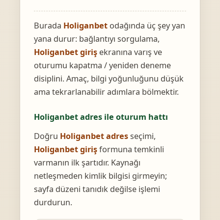
Burada
Holiganbet
odağında üç şey yan
yana durur: bağlantıyı sorgulama,
Holiganbet giriş
ekranına varış ve
oturumu kapatma / yeniden deneme
disiplini. Amaç, bilgi yoğunluğunu düşük
ama tekrarlanabilir adımlara bölmektir.
Holiganbet adres ile oturum hattı
Doğru
Holiganbet adres
seçimi,
Holiganbet giriş
formuna temkinli
varmanın ilk şartıdır. Kaynağı
netleşmeden kimlik bilgisi girmeyin;
sayfa düzeni tanıdık değilse işlemi
durdurun.