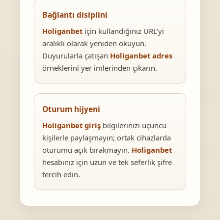
Bağlantı disiplini
Holiganbet
için kullandığınız URL’yi
aralıklı olarak yeniden okuyun.
Duyurularla çatışan
Holiganbet adres
örneklerini yer imlerinden çıkarın.
Oturum hijyeni
Holiganbet giriş
bilgilerinizi üçüncü
kişilerle paylaşmayın; ortak cihazlarda
oturumu açık bırakmayın.
Holiganbet
hesabınız için uzun ve tek seferlik şifre
tercih edin.