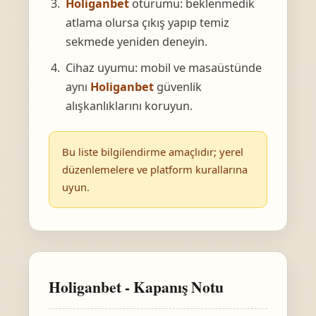
Holiganbet
oturumu: beklenmedik
atlama olursa çıkış yapıp temiz
sekmede yeniden deneyin.
Cihaz uyumu: mobil ve masaüstünde
aynı
Holiganbet
güvenlik
alışkanlıklarını koruyun.
Bu liste bilgilendirme amaçlıdır; yerel
düzenlemelere ve platform kurallarına
uyun.
Holiganbet - Kapanış Notu