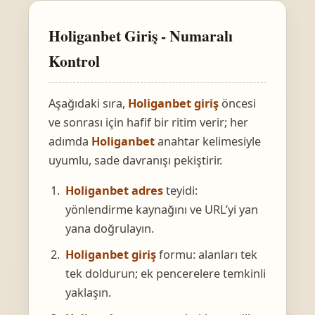
Holiganbet Giriş - Numaralı
Kontrol
Aşağıdaki sıra,
Holiganbet giriş
öncesi
ve sonrası için hafif bir ritim verir; her
adımda
Holiganbet
anahtar kelimesiyle
uyumlu, sade davranışı pekiştirir.
Holiganbet adres
teyidi:
yönlendirme kaynağını ve URL’yi yan
yana doğrulayın.
Holiganbet giriş
formu: alanları tek
tek doldurun; ek pencerelere temkinli
yaklaşın.