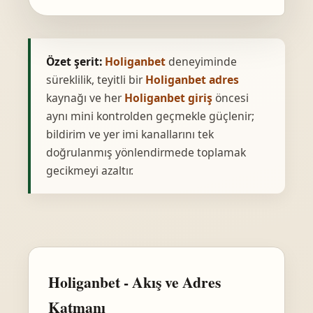
Özet şerit:
Holiganbet
deneyiminde
süreklilik, teyitli bir
Holiganbet adres
kaynağı ve her
Holiganbet giriş
öncesi
aynı mini kontrolden geçmekle güçlenir;
bildirim ve yer imi kanallarını tek
doğrulanmış yönlendirmede toplamak
gecikmeyi azaltır.
Holiganbet - Akış ve Adres
Katmanı