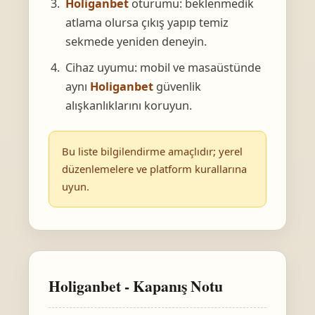
Holiganbet
oturumu: beklenmedik
atlama olursa çıkış yapıp temiz
sekmede yeniden deneyin.
Cihaz uyumu: mobil ve masaüstünde
aynı
Holiganbet
güvenlik
alışkanlıklarını koruyun.
Bu liste bilgilendirme amaçlıdır; yerel
düzenlemelere ve platform kurallarına
uyun.
Holiganbet - Kapanış Notu