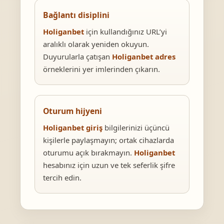
Bağlantı disiplini
Holiganbet
için kullandığınız URL’yi
aralıklı olarak yeniden okuyun.
Duyurularla çatışan
Holiganbet adres
örneklerini yer imlerinden çıkarın.
Oturum hijyeni
Holiganbet giriş
bilgilerinizi üçüncü
kişilerle paylaşmayın; ortak cihazlarda
oturumu açık bırakmayın.
Holiganbet
hesabınız için uzun ve tek seferlik şifre
tercih edin.