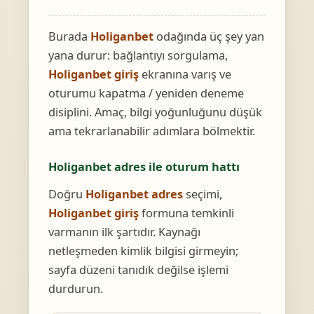
Burada
Holiganbet
odağında üç şey yan
yana durur: bağlantıyı sorgulama,
Holiganbet giriş
ekranına varış ve
oturumu kapatma / yeniden deneme
disiplini. Amaç, bilgi yoğunluğunu düşük
ama tekrarlanabilir adımlara bölmektir.
Holiganbet adres ile oturum hattı
Doğru
Holiganbet adres
seçimi,
Holiganbet giriş
formuna temkinli
varmanın ilk şartıdır. Kaynağı
netleşmeden kimlik bilgisi girmeyin;
sayfa düzeni tanıdık değilse işlemi
durdurun.