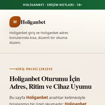
HOLIGANBET - ERIŞIM NOTLARI - 18+
Holiganbet
M
Holiganbet giriş ve Holiganbet adres
konularında kısa, düzenli bir okuma
düzeni.
GIRIŞ ÖNCESI ÇERÇEVE
Holiganbet Oturumu İçin
Adres, Ritim ve Cihaz Uyumu
Bu sayfa
Holiganbet
anahtar kelimesiyle
hizalanmış bir özet okumadır:
Holiganbet