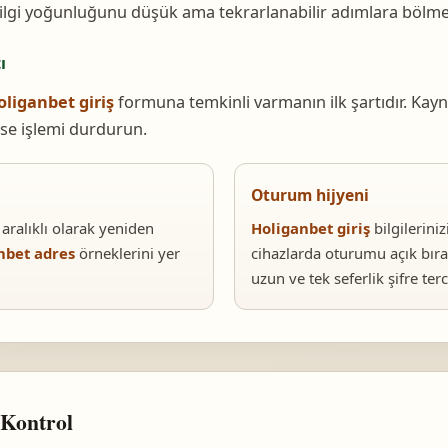
bilgi yoğunluğunu düşük ama tekrarlanabilir adımlara bölmek
ı
oliganbet giriş
formuna temkinli varmanın ilk şartıdır. Kayn
lse işlemi durdurun.
Oturum hijyeni
 aralıklı olarak yeniden
Holiganbet giriş
bilgilerini
nbet adres
örneklerini yer
cihazlarda oturumu açık bı
uzun ve tek seferlik şifre ter
 Kontrol