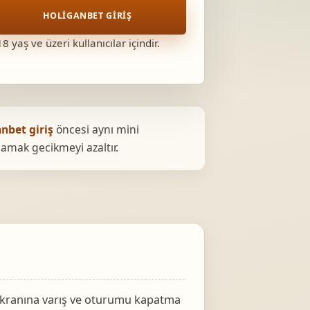
HOLIGANBET GIRIŞ
18 yaş ve üzeri kullanıcılar içindir.
nbet giriş
öncesi aynı mini
amak gecikmeyi azaltır.
kranına varış ve oturumu kapatma