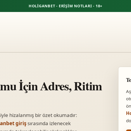
HOLIGANBET - ERIŞIM NOTLARI - 18+
Te
mu İçin Adres, Ritim
Aş
ot
ön
Ho
yle hizalanmış bir özet okumadır:
do
anbet giriş
sırasında izlenecek