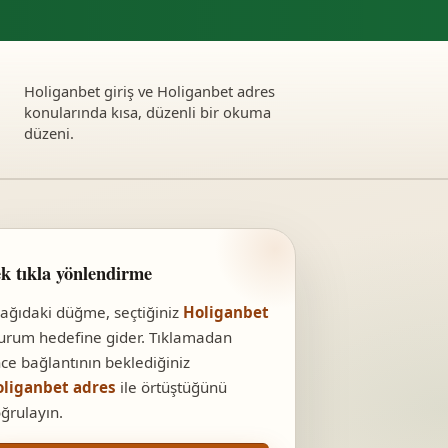
Holiganbet giriş ve Holiganbet adres
konularında kısa, düzenli bir okuma
düzeni.
k tıkla yönlendirme
ağıdaki düğme, seçtiğiniz
Holiganbet
urum hedefine gider. Tıklamadan
ce bağlantının beklediğiniz
liganbet adres
ile örtüştüğünü
ğrulayın.