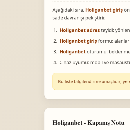
Aşağıdaki sıra,
Holiganbet giriş
önc
sade davranışı pekiştirir.
Holiganbet adres
teyidi: yönle
Holiganbet giriş
formu: alanları
Holiganbet
oturumu: beklenmedi
Cihaz uyumu: mobil ve masaüst
Bu liste bilgilendirme amaçlıdır; ye
Holiganbet - Kapanış Notu