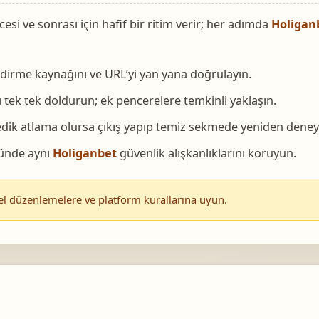
esi ve sonrası için hafif bir ritim verir; her adımda
Holigan
ndirme kaynağını ve URL’yi yan yana doğrulayın.
 tek tek doldurun; ek pencerelere temkinli yaklaşın.
k atlama olursa çıkış yapıp temiz sekmede yeniden deney
ünde aynı
Holiganbet
güvenlik alışkanlıklarını koruyun.
rel düzenlemelere ve platform kurallarına uyun.