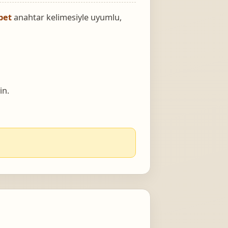
bet
anahtar kelimesiyle uyumlu,
in.