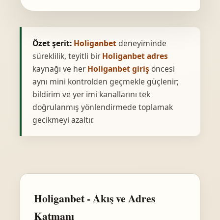
Özet şerit:
Holiganbet
deneyiminde
süreklilik, teyitli bir
Holiganbet adres
kaynağı ve her
Holiganbet giriş
öncesi
aynı mini kontrolden geçmekle güçlenir;
bildirim ve yer imi kanallarını tek
doğrulanmış yönlendirmede toplamak
gecikmeyi azaltır.
Holiganbet - Akış ve Adres
Katmanı