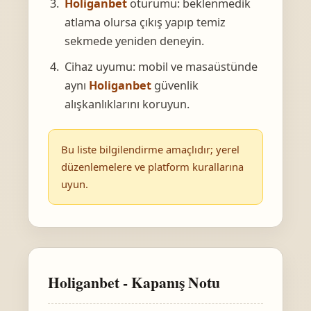
Holiganbet
oturumu: beklenmedik
atlama olursa çıkış yapıp temiz
sekmede yeniden deneyin.
Cihaz uyumu: mobil ve masaüstünde
aynı
Holiganbet
güvenlik
alışkanlıklarını koruyun.
Bu liste bilgilendirme amaçlıdır; yerel
düzenlemelere ve platform kurallarına
uyun.
Holiganbet - Kapanış Notu