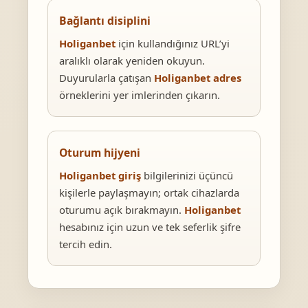
Bağlantı disiplini
Holiganbet
için kullandığınız URL’yi
aralıklı olarak yeniden okuyun.
Duyurularla çatışan
Holiganbet adres
örneklerini yer imlerinden çıkarın.
Oturum hijyeni
Holiganbet giriş
bilgilerinizi üçüncü
kişilerle paylaşmayın; ortak cihazlarda
oturumu açık bırakmayın.
Holiganbet
hesabınız için uzun ve tek seferlik şifre
tercih edin.